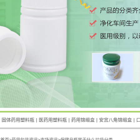
固体药用塑料瓶
|
医药用塑料瓶
|
药用锦缎盒
|
安宫八角锦缎盒
|
：
首页>
药用包装资讯
>
市场资讯
>
保健品瓶属于什么垃圾分类