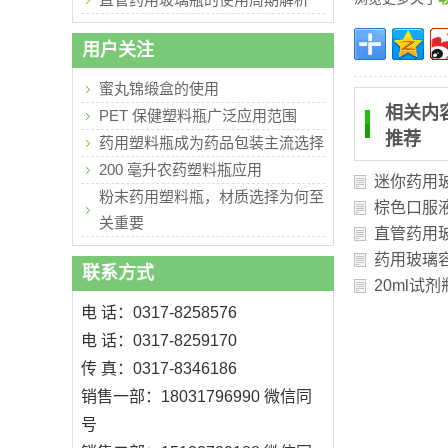
用户关注
蜜丸锦缎盒的使用
相关内
PET 保健塑料瓶广泛应用范围
推荐
药用塑料瓶成为药品包装主流选择
200 毫升农药塑料瓶应用
迷你药用
粉末药用塑料瓶，材质选择为何至
棕色口服
关重要
直管药用
药用玻璃
联系方式
20ml试
电 话：0317-8258576
电 话：0317-8259170
传 真：0317-8346186
销售一部：18031796990 微信同
号