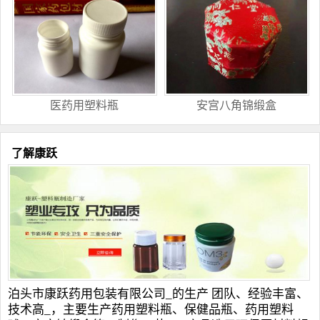
医药用塑料瓶
安宫八角锦缎盒
了解康跃
泊头市康跃药用包装有限公司_的生产 团队、经验丰富、
技术高_，主要生产
药用塑料瓶
、
保健品瓶
、
药用塑料