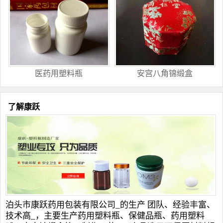
医药用塑料瓶
安宫八角锦缎盒
了解康跃
泊头市康跃药用包装有限公司_的生产 团队、经验丰富、
技术高_，主要生产
药用塑料瓶
、
保健品瓶
、
药用塑料