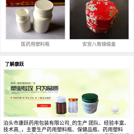
医药用塑料瓶
安宫八角锦缎盒
了解康跃
泊头市康跃药用包装有限公司_的生产 团队、经验丰富、
技术高_，主要生产
药用塑料瓶
、
保健品瓶
、
药用塑料