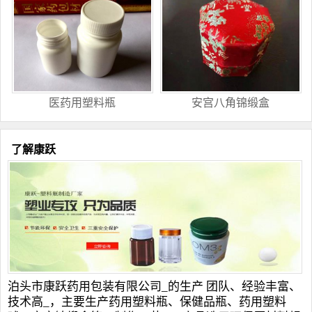
医药用塑料瓶
安宫八角锦缎盒
了解康跃
泊头市康跃药用包装有限公司_的生产 团队、经验丰富、
技术高_，主要生产
药用塑料瓶
、
保健品瓶
、
药用塑料