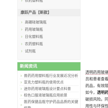
农药塑料瓶
康跃产品【新款】
高硼硅玻璃瓶
药用玻璃瓶
日化塑料瓶
农药塑料瓶
试剂瓶
新闻资讯
透明药用玻
兽药药用塑料瓶行业发展近况分析
员和患者查
亚克力塑料瓶的使用优点
药品，有效
迷你药用玻璃瓶设计要点科普
如今，
透明
棕色口服液玻璃瓶应用前景
破损风险。
医药保健品瓶守护药品品质的关键
用性与环保
优势