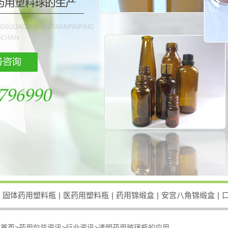
固体药用塑料瓶
|
医药用塑料瓶
|
药用锦缎盒
|
安宫八角锦缎盒
|
：
首页>
药用包装资讯
>
行业资讯
>
透明药用玻璃瓶的应用