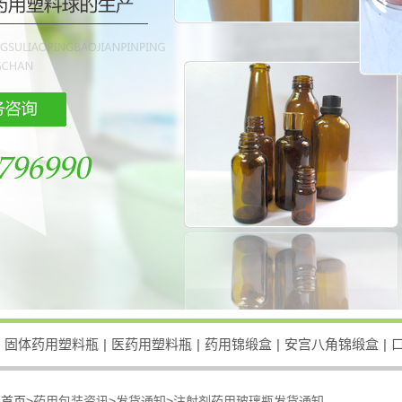
固体药用塑料瓶
|
医药用塑料瓶
|
药用锦缎盒
|
安宫八角锦缎盒
|
：
首页>
药用包装资讯
>
发货通知
>
注射剂药用玻璃瓶发货通知