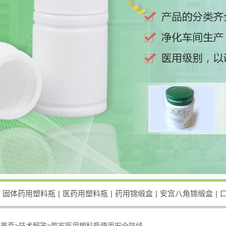
固体药用塑料瓶
|
医药用塑料瓶
|
药用锦缎盒
|
安宫八角锦缎盒
|
：
首页>
技术解答
>
筑牢医用塑料瓶使用安全防线