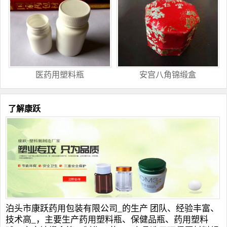
医药用塑料瓶
安宫八角锦缎盒
了解康跃
泊头市康跃药用包装有限公司_的生产 团队、经验丰富、
技术高_，主要生产
药用塑料瓶
、
保健品瓶
、
药用塑料