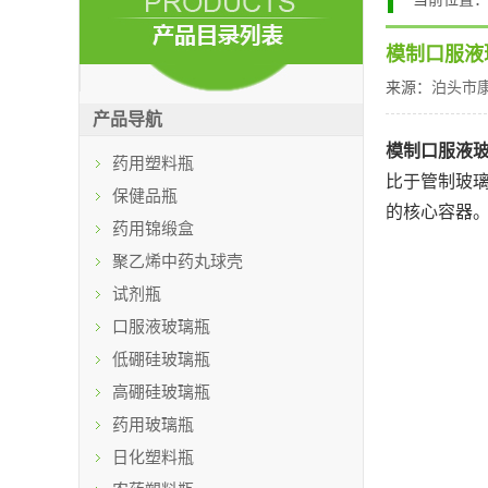
模制口服液
来源：
泊头市
产品导航
模制口服液
药用塑料瓶
比于管制玻
保健品瓶
的核心容器
药用锦缎盒
聚乙烯中药丸球壳
试剂瓶
口服液玻璃瓶
低硼硅玻璃瓶
高硼硅玻璃瓶
药用玻璃瓶
日化塑料瓶