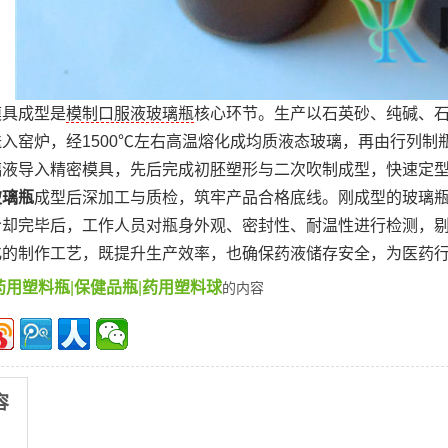
模具成型是
模制口服液玻璃瓶
核心环节。生产以石英砂、纯碱、
入窑炉，经1500℃左右高温熔化成均质液态玻璃，再由行列
璃液导入精密模具，先后完成初胚塑形与二次吹制成型，快速定
玻璃瓶
成型后深加工与质检，筑牢产品合格底线。刚成型的玻璃
冷却完毕后，工作人员对瓶身外观、密封性、耐温性进行检测，
化的制作工艺，既提升生产效率，也确保药液储存安全，为医药
药用塑料瓶
|
保健品瓶
|
药用塑料球
的内容
容