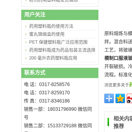
用户关注
药用塑料瓶的使用方法
原料熔炼与
蜜丸锦缎盒的使用
拌。混合料送
PET 保健塑料瓶广泛应用范围
药用塑料瓶成为药品包装主流选择
工艺，将玻
200 毫升农药塑料瓶应用
模制口服液
开裂破损。
联系方式
流程。标准
电 话：0317-8258576
浏览更多关于
电 话：0317-8259170
传 真：0317-8346186
销售一部：18031796990 微信同
号
相关内
销售二部：15133729188 微信同
推荐