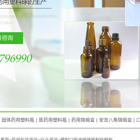
固体药用塑料瓶
|
医药用塑料瓶
|
药用锦缎盒
|
安宫八角锦缎盒
|
：
首页>
药用包装资讯
>
行业资讯
>
模制口服液玻璃瓶制作解析