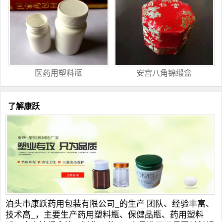
医药用塑料瓶
安宫八角锦缎盒
了解康跃
泊头市康跃药用包装有限公司_的生产 团队、经验丰富、
技术高_，主要生产
药用塑料瓶
、
保健品瓶
、
药用塑料