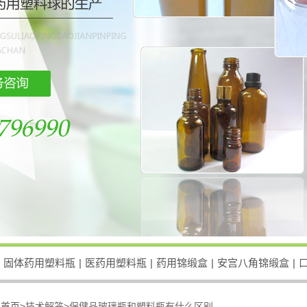
固体药用塑料瓶
|
医药用塑料瓶
|
药用锦缎盒
|
安宫八角锦缎盒
|
：
首页>
技术解答
>
保健品玻璃瓶和塑料瓶有什么区别