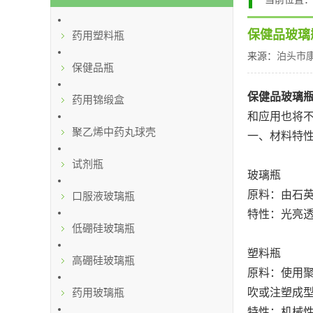
保健品玻璃
药用塑料瓶
来源：
泊头市
保健品瓶
保健品玻璃
药用锦缎盒
和应用也将
聚乙烯中药丸球壳
一、材料特
试剂瓶
玻璃瓶
原料：由石
口服液玻璃瓶
特性：光亮
低硼硅玻璃瓶
塑料瓶
高硼硅玻璃瓶
原料：使用
药用玻璃瓶
吹或注塑成
特性：机械