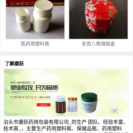
医药用塑料瓶
安宫八角锦缎盒
了解康跃
泊头市康跃药用包装有限公司_的生产 团队、经验丰富、
技术高_，主要生产
药用塑料瓶
、
保健品瓶
、
药用塑料