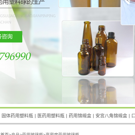
固体药用塑料瓶
|
医药用塑料瓶
|
药用锦缎盒
|
安宫八角锦缎盒
|
：
首页>
产品
>
药用玻璃瓶
>
高密度药用玻璃瓶