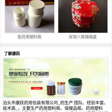
医药用塑料瓶
安宫八角锦缎盒
了解康跃
泊头市康跃药用包装有限公司_的生产 团队、经验丰富、
技术高_，主要生产
药用塑料瓶
、
保健品瓶
、
药用塑料