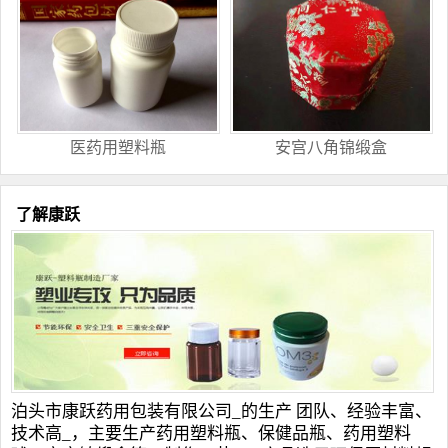
医药用塑料瓶
安宫八角锦缎盒
了解康跃
泊头市康跃药用包装有限公司_的生产 团队、经验丰富、
技术高_，主要生产
药用塑料瓶
、
保健品瓶
、
药用塑料