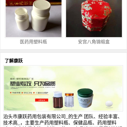
医药用塑料瓶
安宫八角锦缎盒
了解康跃
泊头市康跃药用包装有限公司_的生产 团队、经验丰富、
技术高_，主要生产
药用塑料瓶
、
保健品瓶
、
药用塑料