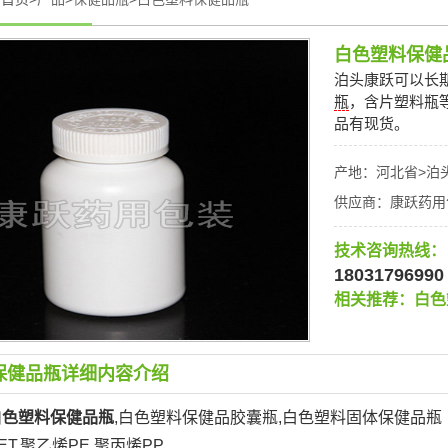
白色塑料保健
泊头康跃可以长
瓶
，含片塑料瓶
品有现货。
产地：河北省>泊
供应商：康跃药用
技术咨询热线：
18031796990
相关推荐：
白色
保健品瓶详细内容介绍
白色塑料保健品瓶
,白色塑料保健品胶囊瓶,白色塑料固体保健品瓶
T,聚乙烯PE,聚丙烯PP