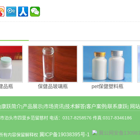
健品瓶
保健品玻璃瓶
pet保健塑料瓶
康跃简介
产品展示
市场资讯
技术解答
客户案例
联系康跃
网站
|
|
|
|
|
|
|
四营乡范留慈村 电话：0317-8258576 传真:0317-8346186
冀公网安备130981
冀ICP备19038395号-1
站所有内容保留解释权