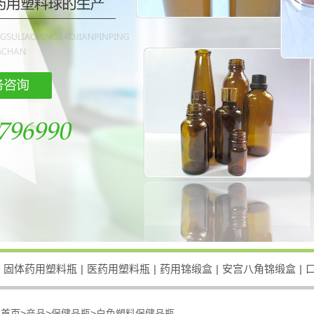
固体药用塑料瓶
|
医药用塑料瓶
|
药用锦缎盒
|
安宫八角锦缎盒
|
：
首页>
产品
>
保健品瓶
>
白色塑料保健品瓶